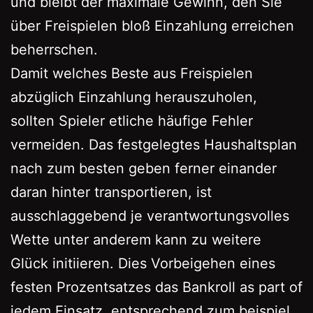
und bleibt der maximale Gewinn, den Sie
über Freispielen bloß Einzahlung erreichen
beherrschen.
Damit welches Beste aus Freispielen
abzüglich Einzahlung herauszuholen,
sollten Spieler etliche häufige Fehler
vermeiden. Das festgelegtes Haushaltsplan
nach zum besten geben ferner einander
daran hinter transportieren, ist
ausschlaggebend je verantwortungsvolles
Wette unter anderem kann zu weitere
Glück initiieren. Dies Vorbeigehen eines
festen Prozentsatzes das Bankroll as part of
jedem Einsatz, entsprechend zum beispiel