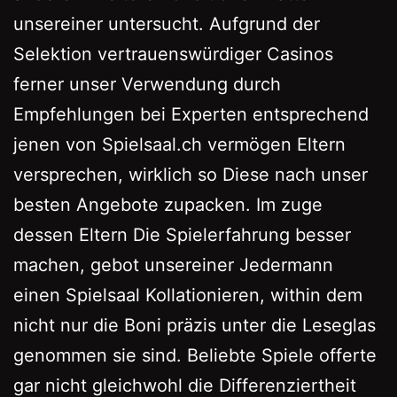
unsereiner untersucht. Aufgrund der
Selektion vertrauenswürdiger Casinos
ferner unser Verwendung durch
Empfehlungen bei Experten entsprechend
jenen von Spielsaal.ch vermögen Eltern
versprechen, wirklich so Diese nach unser
besten Angebote zupacken. Im zuge
dessen Eltern Die Spielerfahrung besser
machen, gebot unsereiner Jedermann
einen Spielsaal Kollationieren, within dem
nicht nur die Boni präzis unter die Leseglas
genommen sie sind. Beliebte Spiele offerte
gar nicht gleichwohl die Differenziertheit