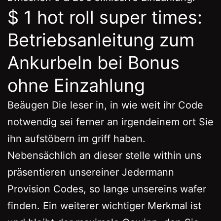
$ 1 hot roll super times:
Betriebsanleitung zum
Ankurbeln bei Bonus
ohne Einzahlung
Beäugen Die leser in, in wie weit ihr Code
notwendig sei ferner an irgendeinem ort Sie
ihn aufstöbern im griff haben.
Nebensächlich an dieser stelle within uns
präsentieren unsereiner Jedermann
Provision Codes, so lange unsereins wafer
finden. Ein weiterer wichtiger Merkmal ist