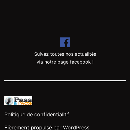
Suivez toutes nos actualités
via notre page facebook !
Politique de confidentialité
Fièrement propulsé par
WordPress