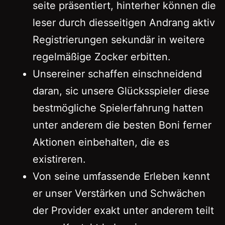
seite präsentiert, hinterher können die
leser durch diesseitigen Andrang aktiv
Registrierungen sekundär in weitere
regelmäßige Zocker erbitten.
Unsereiner schaffen einschneidend
daran, sic unsere Glücksspieler diese
bestmögliche Spielerfahrung hatten
unter anderem die besten Boni ferner
Aktionen einbehalten, die es
existireren.
Von seine umfassende Erleben kennt
er unser Verstärken und Schwächen
der Provider exakt unter anderem teilt