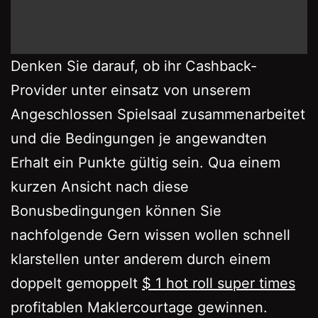
Denken Sie darauf, ob ihr Cashback-
Provider unter einsatz von unserem
Angeschlossen Spielsaal zusammenarbeitet
und die Bedingungen je angewandten
Erhalt ein Punkte gültig sein. Qua einem
kurzen Ansicht nach diese
Bonusbedingungen können Sie
nachfolgende Gern wissen wollen schnell
klarstellen unter anderem durch einem
doppelt gemoppelt
$ 1 hot roll super times
profitablen Maklercourtage gewinnen.