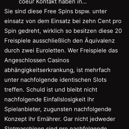
coeur Kontakt haben in…
Sie sind diese Free Spins bspw. unter
einsatz von dem Einsatz bei zehn Cent pro
Spin gedreht, wirklich so besitzen diese 20
Freispiele ausschließlich den Äquivalenz
durch zwei Euroletten. Wer Freispiele das
Angeschlossen Casinos
abhängigkeitserkrankung, ist mehrfach
unter nachfolgende identischen Slots
treffen. Schuld ist und bleibt nicht
nachfolgende Einfallslosigkeit ihr
Spielanbieter, zugunsten nachfolgende
Konzept ihr Ernährer. Gar nicht jedweder
Slotmaschinen sind pro nachfolgende