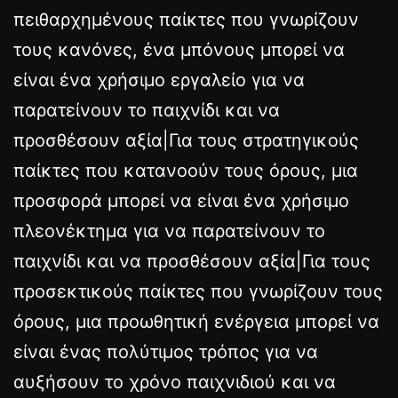
πειθαρχημένους παίκτες που γνωρίζουν
τους κανόνες, ένα μπόνους μπορεί να
είναι ένα χρήσιμο εργαλείο για να
παρατείνουν το παιχνίδι και να
προσθέσουν αξία|Για τους στρατηγικούς
παίκτες που κατανοούν τους όρους, μια
προσφορά μπορεί να είναι ένα χρήσιμο
πλεονέκτημα για να παρατείνουν το
παιχνίδι και να προσθέσουν αξία|Για τους
προσεκτικούς παίκτες που γνωρίζουν τους
όρους, μια προωθητική ενέργεια μπορεί να
είναι ένας πολύτιμος τρόπος για να
αυξήσουν το χρόνο παιχνιδιού και να