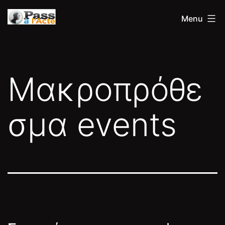
Aller
Pass
Menu
au
à
contenu
l'acte
Μακροπρόθε
σμα events