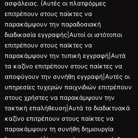
ασφάλειας. {Αυτές οι πλατφόρμες
επιτρέπουν στους παίκτες να
παρακάμψουν την παραδοσιακή
διαδικασία εγγραφής|Αυτοί οι ιστότοποι
επιτρέπουν στους παίκτες να
παρακάμψουν την τυπική εγγραφή|Αυτά
τα καζίνο επιτρέπουν στους παίκτες να
αποφύγουν την συνήθη εγγραφή|Αυτές οι
υπηρεσίες τυχερών παιχνιδιών επιτρέπουν
στους χρήστες να παρακάμψουν την
τακτική επαλήθευση|Αυτά τα διαδικτυακά
καζίνο επιτρέπουν στους παίκτες να
παρακάμψουν τη συνήθη δημιουργία