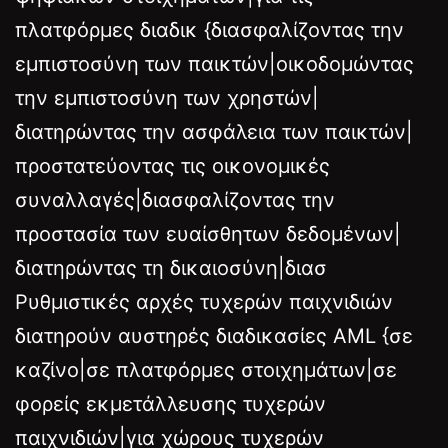
πλατφόρμες διαδικ {διασφαλίζοντας την
εμπιστοσύνη των παικτών|οικοδομώντας
την εμπιστοσύνη των χρηστών|
διατηρώντας την ασφάλεια των παικτών|
προστατεύοντας τις οικονομικές
συναλλαγές|διασφαλίζοντας την
προστασία των ευαίσθητων δεδομένων|
διατηρώντας τη δικαιοσύνη|διασ
Ρυθμιστικές αρχές τυχερών παιχνιδιών
διατηρούν αυστηρές διαδικασίες AML {σε
καζίνο|σε πλατφόρμες στοιχημάτων|σε
φορείς εκμετάλλευσης τυχερών
παιχνιδιών|για χώρους τυχερών