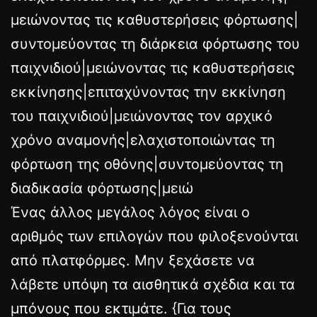
μειώνοντας τις καθυστερήσεις φόρτωσης|
συντομεύοντας τη διάρκεια φόρτωσης του
παιχνιδιού|μειώνοντας τις καθυστερήσεις
εκκίνησης|επιταχύνοντας την εκκίνηση
του παιχνιδιού|μειώνοντας τον αρχικό
χρόνο αναμονής|ελαχιστοποιώντας τη
φόρτωση της οθόνης|συντομεύοντας τη
διαδικασία φόρτωσης|μειώ
Ένας άλλος μεγάλος λόγος είναι ο
αριθμός των επιλογών που φιλοξενούνται
από πλατφόρμες. Μην ξεχάσετε να
λάβετε υπόψη τα αισθητικά σχέδια και τα
μπόνους που εκτιμάτε. {Για τους