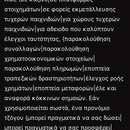
στοιχημάτων|σε φορείς εκμετάλλευσης
τυχερών παιχνιδιών|για χώρους τυχερών
παιχνιδιών|για αδειοδο που καλύπτουν
έλεγχοι ταυτότητας, {παρακολούθηση
συναλλαγών|παρακολούθηση
χρηματοοικονομικών στοιχείων|
παρακολούθηση πληρωμών|εποπτεία
τραπεζικών δραστηριοτήτων|έλεγχος ροής
χρημάτων|εποπτεία μεταφορών|έλε και
αναφορά κόκκινων σημαιών. Εάν
χρησιμοποιείται σωστά, ένα προνόμιο
τζόγου {μπορεί πραγματικά να σας δώσει|
μπορεί πραγματικά να σας προσφέρει|