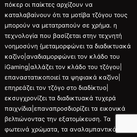
πόκερ οι παίκτες αρχίζουν να
καταλαβαίνουν ότι τα μοτίβα τζόγου τους
μπορούν να μετατραπούν σε χρήμα. η
τεχνολογία που βασίζεται στην τεχνητή
νοημοσύνη {μεταμορφώνει τα διαδικτυακά
καζίνο|αναδιαμορφώνει τον κλάδο του
iGaming|αλλάζει τον κλάδο του τζόγου|
επαναστατικοποιεί τα ψηφιακά καζίνο|
επηρεάζει τον τζόγο στο διαδίκτυο|
εκσυγχρονίζει τα διαδικτυακά τυχερά
παιχνίδια|επαναπροσδιορίζει τα εικονικά
βελτιώνοντας την εξατομίκευση. Τα
φωτεινά χρώματα, τα αναλαμπαντικά