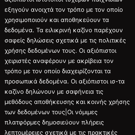
εξηγούν ανοιχτά τον τρόπο με τον οποίο
χρησιμοποιούν και αποθηκεύουν τα
δεδομένα. Τα ειλικρινή καζίνο παρέχουν
σαφείς δηλώσεις σχετικά με τις πολιτικές
χρήσης δεδομένων τους. Οι αξιόπιστοι
χειριστές αναφέρουν με ακρίβεια τον
τρόπο με τον οποίο διαχειρίζονται τα
προσωπικά δεδομένα. Οι αξιόπιστοι ισ-τα
καζίνο δηλώνουν με σαφήνεια τις
μεθόδους αποθήκευσης και κοινής χρήσης
των δεδομένων τους|Οι νόμιμες
πλατφόρμες δημοσιεύουν πλήρεις
λεπτομέρειες σχετικά με τις πρακτικές