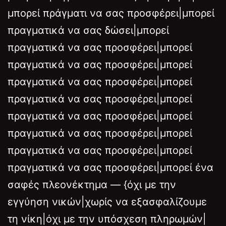
μπορεί πράγματι να σας προσφέρει|μπορεί
πραγματικά να σας δώσει|μπορεί
πραγματικά να σας προσφέρει|μπορεί
πραγματικά να σας προσφέρει|μπορεί
πραγματικά να σας προσφέρει|μπορεί
πραγματικά να σας προσφέρει|μπορεί
πραγματικά να σας προσφέρει|μπορεί
πραγματικά να σας προσφέρει|μπορεί
πραγματικά να σας προσφέρει|μπορεί
πραγματικά να σας προσφέρει|μπορεί ένα
σαφές πλεονέκτημα — {όχι με την
εγγύηση νικών|χωρίς να εξασφαλίζουμε
τη νίκη|όχι με την υπόσχεση πληρωμών|