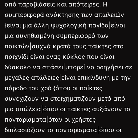
από παραβιάσεις και απόπειρες. Η
συμπεριφορά ανάκτησης των απωλειών
{είναι μια άλλη ψυχολογική παγίδα|είναι
μια συνηθισμένη συμπεριφορά των
παικτών|συχνά κρατά τους παίκτες στο
παιχνίδι|είναι ένας κύκλος που είναι
δύσκολο να σπάσει|μπορεί να οδηγήσει σε
μεγάλες απώλειες|είναι επικίνδυνη με την
πάροδο του χρό {όπου οι παίκτες
συνεχίζουν να στοιχηματίζουν μετά από
μια απώλεια|όπου οι παίκτες αυξάνουν τα
πονταρίσματα|όταν οι χρήστες
διπλασιάζουν τα πονταρίσματα|όπου οι