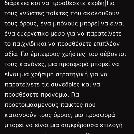
διάρκεια και να προσθέσετε κέρδη|Για
τους γνώστες παίκτες που ακολουθούν
τους όρους, ένα μπόνους μπορεί να είναι
ένα ευεργετικό μέσο για να παρατείνετε
το παιχνίδι και να προσθέσετε επιπλέον
αξία. Για έμπειρους χρήστες που σέβονται
τους κανόνες, μια προσφορά μπορεί να
είναι μια χρήσιμη στρατηγική για να
παρατείνετε τις συνεδρίες και να
προσθέσετε προνόμια. Για
προετοιμασμένους παίκτες που
κατανοούν τους όρους, μια προσφορά
μπορεί να είναι μια συμφέρουσα επιλογή