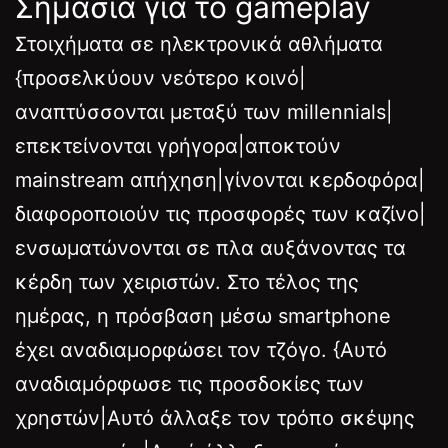
Σημασία για το gameplay
Στοιχήματα σε ηλεκτρονικά αθλήματα
{προσελκύουν νεότερο κοινό|
αναπτύσσονται μεταξύ των millennials|
επεκτείνονται γρήγορα|αποκτούν
mainstream απήχηση|γίνονται κερδοφόρα|
διαφοροποιούν τις προσφορές των καζίνο|
ενσωματώνονται σε πλα αυξάνοντας τα
κέρδη των χειριστών. Στο τέλος της
ημέρας, η πρόσβαση μέσω smartphone
έχει αναδιαμορφώσει τον τζόγο. {Αυτό
αναδιαμόρφωσε τις προσδοκίες των
χρηστών|Αυτό άλλαξε τον τρόπο σκέψης