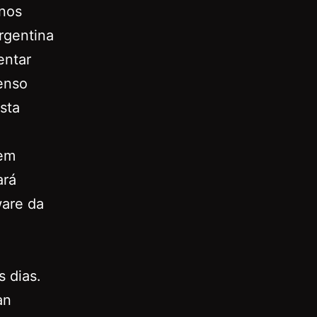
inos
rgentina
entar
enso
sta
sem
ará
ware da
s dias.
an