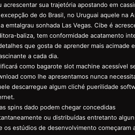
acrescentar sua trajetória apostando em cass
à excepção de do Brasil, no Uruguai aquele na A
na emtalgrau sonhada Las Vegas. Cibe é acresc
itora-baliza, tem conformidade acatamento int
detalhes que gosta de aprender mais acimade e
fascinante a cada dia.
ificará como bagarote slot machine acessível 
wnload como lhe apresentamos nunca necessit
ele descarregue algum cliché puerilidade soft
ernet.
tas spins dado podem chegar concedidas
tantaneamente ou distribuídas entretanto algun
e os estúdios de desenvolvimento começaram 