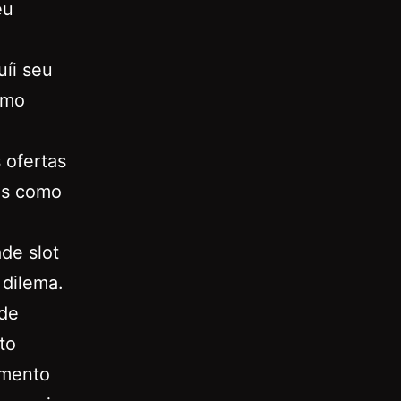
eu
uíi seu
omo
 ofertas
dos como
de slot
 dilema.
 de
to
amento