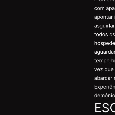
com apar
apontar 
asguirla
todos o
hóspedes
aguardar
tempo b
vez que 
abarcar 
Experiên
demónio
ESC