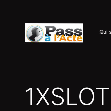
Aller
au
contenu
Qui 
Pass
à
l'acte
1XSLOTS