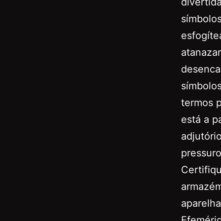
divertid
símbolos
esfogíte
atanaza
desencad
símbolos
termos p
está a p
adjutóri
pressuro
Certifiq
armazém 
aparelha
Efeméri