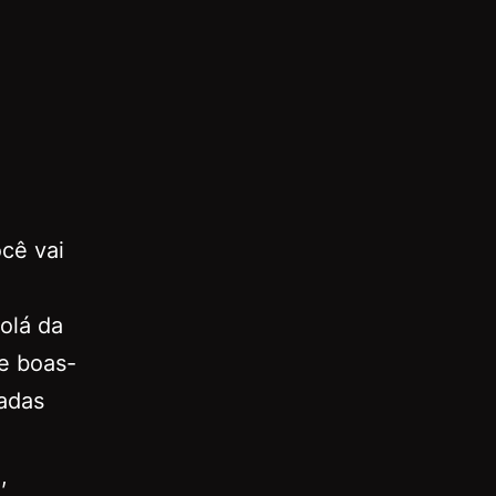
cê vai
olá da
de boas-
dadas
,