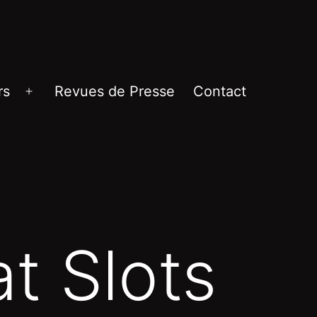
rs
Revues de Presse
Contact
Ouvrir
le
menu
t Slots