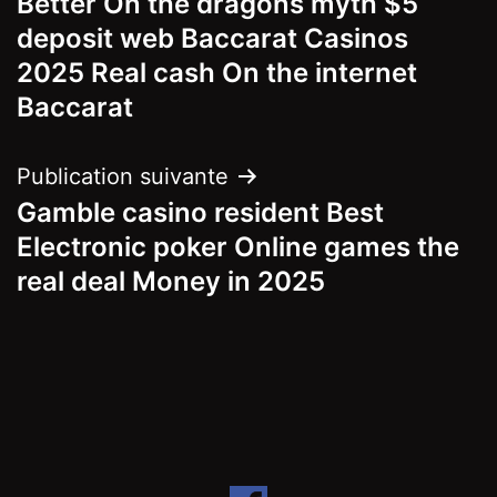
Better On the dragons myth $5
de
deposit web Baccarat Casinos
l’article
2025 Real cash On the internet
Baccarat
Publication suivante
Gamble casino resident Best
Electronic poker Online games the
real deal Money in 2025