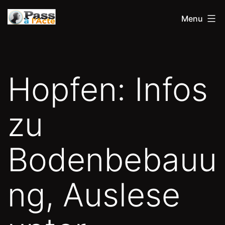
Aller
Pass
Menu
au
à
contenu
l'acte
Hopfen: Infos
zu
Bodenbebauu
ng, Auslese