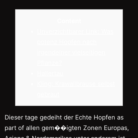
Content
Unverzichtbarer Link: Was
potenz Hopfen nach
irgendeiner vielseitigen
Pflanze?
Hallertau
Kling: Krawallbrause selbst
gebraut
Dieser tage gedeiht der Echte Hopfen as
part of allen gem��igten Zonen Europas,