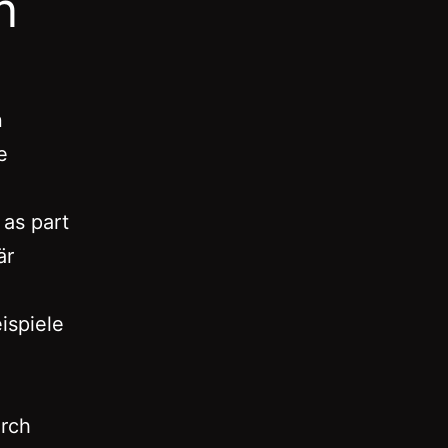
n
n
e
 as part
är
ispiele
urch