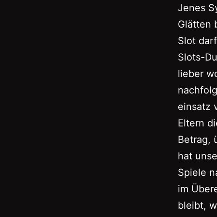
Jenes S
Glätten 
Slot dar
Slots-Du
lieber w
nachfolg
einsatz 
Eltern d
Betrag, 
hat unse
Spiele n
im Übere
bleibt, 