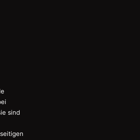
de
bei
ie sind
seitigen