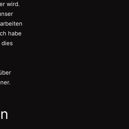
r wird.
unser
 arbeiten
ich habe
 dies
über
ner.
en