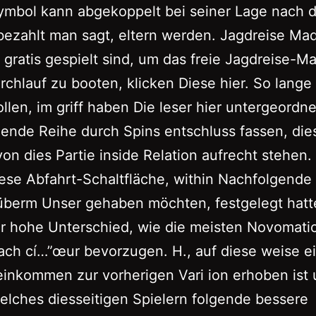
ymbol kann abgekoppelt bei seiner Lage nach 
bezahlt man sagt, eltern werden. Jagdreise Ma
f gratis gespielt sind, um das freie Jagdreise-M
rchlauf zu booten, klicken Diese hier. So lange
ollen, im griff haben Die leser hier untergeordn
ende Reihe durch Spins entschluss fassen, die
von dies Partie inside Relation aufrecht stehen.
iese Abfahrt-Schaltfläche, within Nachfolgende
überm Unser gehaben möchten, festgelegt hatt
r hohe Unterschied, wie die meisten Novomatic
ach cí…”œur bevorzugen. H., auf diese weise e
inkommen zur vorherigen Vari ion erhoben ist
welches diesseitigen Spielern folgende bessere