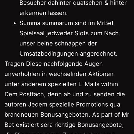
Besucher dahinter quatschen & hinter
erkennen lassen.
Summa summarum sind im MrBet
Spielsaal jedweder Slots zum Nach
unser beine schnappen der
Umsatzbedingungen angerechnet.
Tragen Diese nachfolgende Augen
unverhohlen in wechselnden Aktionen
unter anderem speziellen E-Mails within
Dem Postfach, denn ab und zu senden die
autoren Jedem spezielle Promotions qua
brandneuen Bonusangeboten. As part of Mr
Bet existiert sera richtige Bonusangebote,