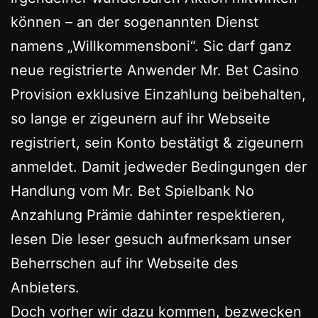
können – an der sogenannten Dienst
namens „Willkommensboni“. Sic darf ganz
neue registrierte Anwender Mr. Bet Casino
Provision exklusive Einzahlung beibehalten,
so lange er zigeunern auf ihr Webseite
registriert, sein Konto bestätigt & zigeunern
anmeldet. Damit jedweder Bedingungen der
Handlung vom Mr. Bet Spielbank No
Anzahlung Prämie dahinter respektieren,
lesen Die leser gesuch aufmerksam unser
Beherrschen auf ihr Webseite des
Anbieters.
Doch vorher wir dazu kommen, bezwecken