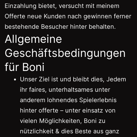
Einzahlung bietet, versucht mit meinem
Offerte neue Kunden nach gewinnen ferner
bestehende Besucher hinter behalten.
Allgemeine
Geschäftsbedingungen
für Boni
Unser Ziel ist und bleibt dies, Jedem
ihr faires, unterhaltsames unter
anderem lohnendes Spielerlebnis
hinter offerte – unter einsatz von
vielen Möglichkeiten, Boni zu
nützlichkeit & dies Beste aus ganz