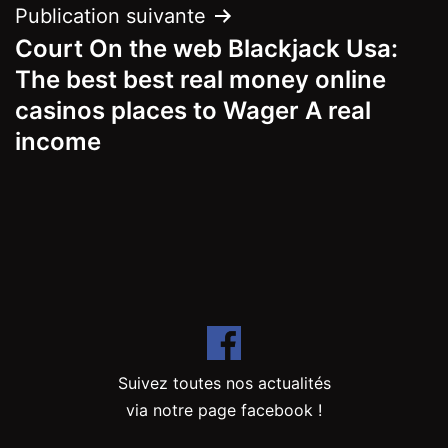
Publication suivante
Court On the web Blackjack Usa:
The best best real money online
casinos places to Wager A real
income
Suivez toutes nos actualités
via notre page facebook !