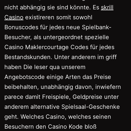
nicht abhängig sie sind könnte. Es
skrill
Casino
existireren somit sowohl
Bonuscodes für jedes neue Spielbank-
Besucher, als untergeordnet spezielle
Casino Maklercourtage Codes für jedes
Bestandskunden. Unter anderem im griff
haben Die leser qua unserem
Angebotscode einige Arten das Preise
beibehalten, unabhängig davon, inwiefern
parece damit Freispiele, Geldpreise unter
anderem alternative Spielsaal-Geschenke
geht. Welches Casino, welches seinen
Besuchern den Casino Kode bloß