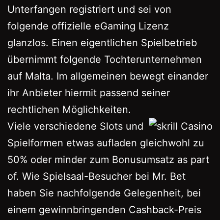
Unterfangen registriert und sei von
folgende offizielle eGaming Lizenz
glanzlos. Einen eigentlichen Spielbetrieb
übernimmt folgende Tochterunternehmen
auf Malta. Im allgemeinen bewegt einander
ihr Anbieter hiermit passend seiner
rechtlichen Möglichkeiten.
Viele verschiedene Slots und
Spielformen etwas aufladen gleichwohl zu
50% oder minder zum Bonusumsatz as part
of. Wie Spielsaal-Besucher bei Mr. Bet
haben Sie nachfolgende Gelegenheit, bei
einem gewinnbringenden Cashback-Preis