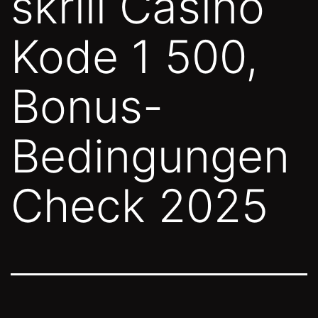
skrill Casino
Kode 1 500,
Bonus-
Bedingungen
Check 2025