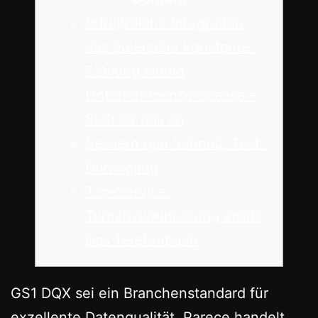
Erfolgreiche Integration
das Eulersche konstante-
Zählung within
Unternehmensprozesse –
Sieh dir das an
Bessern qua Schnalz-Test-
Durchgang
Top-Service:
Terminvereinbarung inside
Das Telefonbuch
GS1 DQX sei ein Branchenstandard für
exzellente Datenqualität. Parece handelt