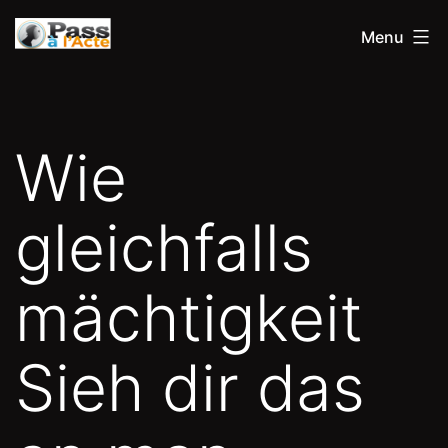
Aller
Pass
Menu
au
à
contenu
l'acte
Wie
gleichfalls
mächtigkeit
Sieh dir das