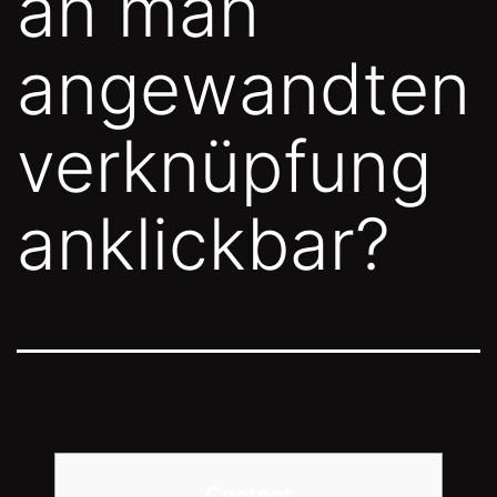
an man
angewandten
verknüpfung
anklickbar?
Content